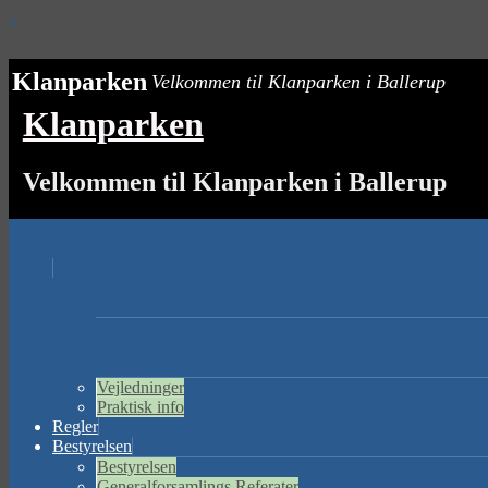
↓
Klanparken
Velkommen til Klanparken i Ballerup
Klanparken
Velkommen til Klanparken i Ballerup
Vejledninger
Praktisk info
Regler
Bestyrelsen
Bestyrelsen
Generalforsamlings Referater