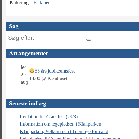
Parkering –
Klik her
Søg
Søg
efter:
Arrangementer
lør
55 års jubilæumsfest
29
14:00
@
Klanhuset
aug
Seneste indlæg
Invitation til 55 års fest (29/8)
Information om legepladsen i Klanparken
Klanparken, Velkommen til den nye formand
Indkaldelse til Generalforsamling i Klanparken mm.