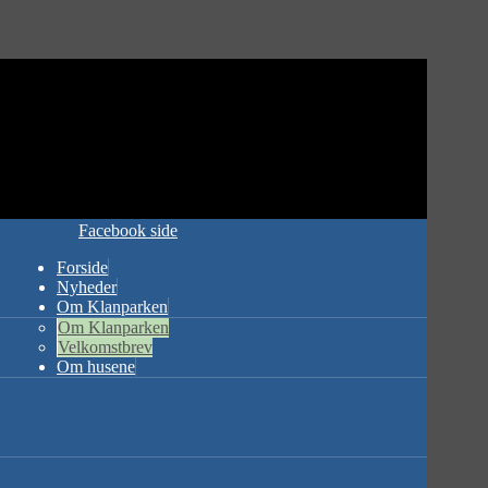
Facebook side
Forside
Nyheder
Om Klanparken
Om Klanparken
Velkomstbrev
Om husene