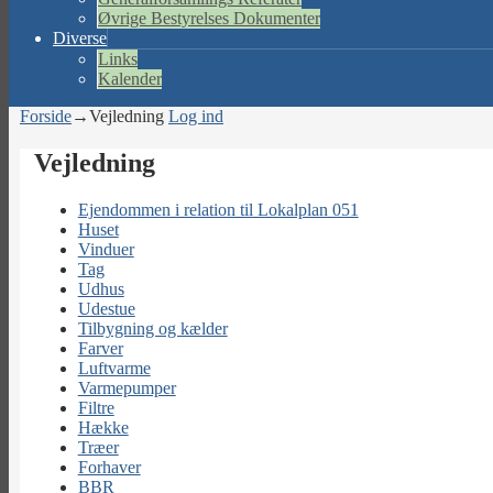
Øvrige Bestyrelses Dokumenter
Diverse
Links
Kalender
Forside
→
Vejledning
Log ind
Vejledning
Ejendommen i relation til Lokalplan 051
Huset
Vinduer
Tag
Udhus
Udestue
Tilbygning og kælder
Farver
Luftvarme
Varmepumper
Filtre
Hække
Træer
Forhaver
BBR