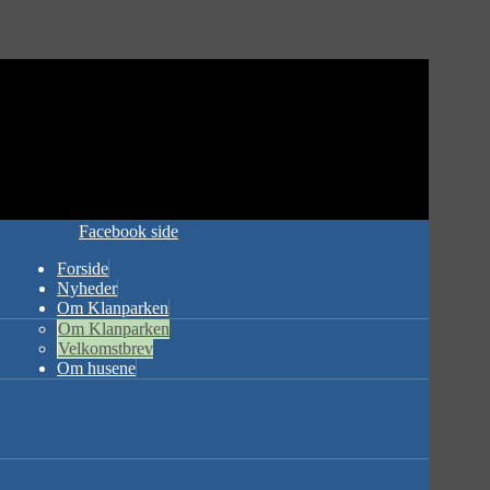
Facebook side
Forside
Nyheder
Om Klanparken
Om Klanparken
Velkomstbrev
Om husene