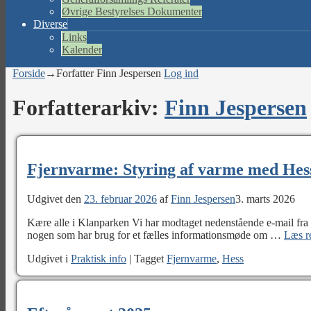
Øvrige Bestyrelses Dokumenter
Diverse
Links
Kalender
Forside
→Forfatter
Finn Jespersen
Log ind
Forfatterarkiv:
Finn Jespersen
Fjernvarme: Styring af varme med Hes
Udgivet den
23. februar 2026
af
Finn Jespersen
3. marts 2026
Kære alle i Klanparken Vi har modtaget nedenstående e-mail fra 
nogen som har brug for et fælles informationsmøde om
…
Læs r
Udgivet i
Praktisk info
|
Tagget
Fjernvarme
,
Hess