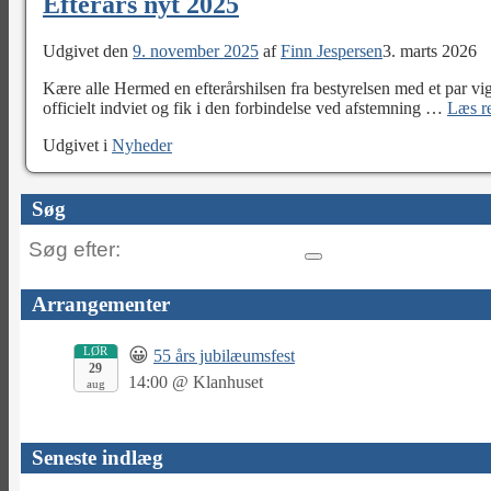
Efterårs nyt 2025
Udgivet den
9. november 2025
af
Finn Jespersen
3. marts 2026
Kære alle Hermed en efterårshilsen fra bestyrelsen med et par vig
officielt indviet og fik i den forbindelse ved afstemning
…
Læs r
Udgivet i
Nyheder
Søg
Søg
efter:
Arrangementer
LØR
😀
55 års jubilæumsfest
29
14:00
@
Klanhuset
aug
Seneste indlæg