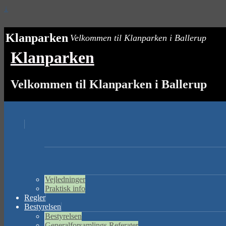
↓
Klanparken
Velkommen til Klanparken i Ballerup
Klanparken
Velkommen til Klanparken i Ballerup
Vejledninger
Praktisk info
Regler
Bestyrelsen
Bestyrelsen
Generalforsamlings Referater