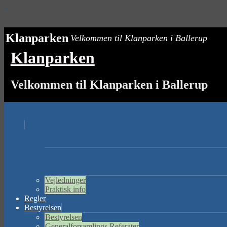
↓
Klanparken
Velkommen til Klanparken i Ballerup
Klanparken
Velkommen til Klanparken i Ballerup
Vejledninger
Praktisk info
Regler
Bestyrelsen
Bestyrelsen
Generalforsamlings Referater