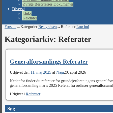
Øvrige Bestyrelses Dokumenter
Diverse
Links
Kalender
Forside
→Kategorier
Bestyrelsen
→
Referater
Log ind
Kategoriarkiv:
Referater
Generalforsamlings Referater
Udgivet den
11. maj 2025
af
Naja
20. april 2026
Nedenfor finder du referater for grundejerforeningens generalfo
generalforsamling marts 2025 Referat fra ordinær generalforsaml
Udgivet i
Referater
Søg