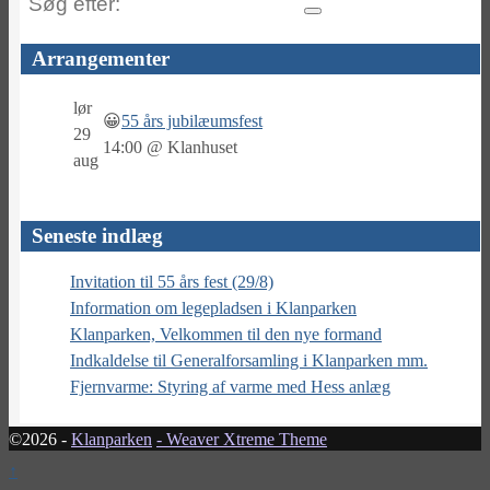
Søg
efter:
Arrangementer
lør
😀
55 års jubilæumsfest
29
14:00
@
Klanhuset
aug
Seneste indlæg
Invitation til 55 års fest (29/8)
Information om legepladsen i Klanparken
Klanparken, Velkommen til den nye formand
Indkaldelse til Generalforsamling i Klanparken mm.
Fjernvarme: Styring af varme med Hess anlæg
©2026 -
Klanparken
-
Weaver Xtreme Theme
↑