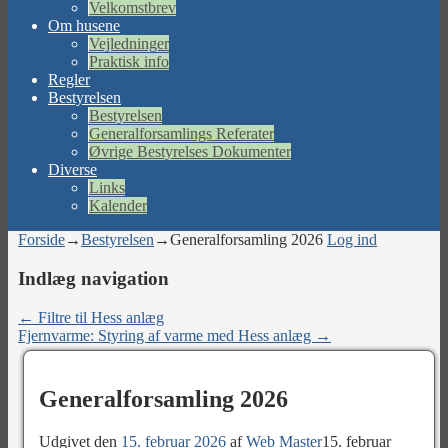
Velkomstbrev
Om husene
Vejledninger
Praktisk info
Regler
Bestyrelsen
Bestyrelsen
Generalforsamlings Referater
Øvrige Bestyrelses Dokumenter
Diverse
Links
Kalender
Forside
→
Bestyrelsen
→
Generalforsamling 2026
Log ind
Indlæg navigation
←
Filtre til Hess anlæg
Fjernvarme: Styring af varme med Hess anlæg
→
Generalforsamling 2026
Udgivet den
15. februar 2026
af
Web Master
15. februar