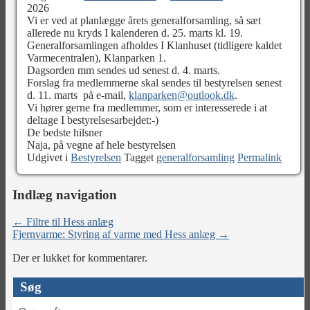
2026
Vi er ved at planlægge årets generalforsamling, så sæt
allerede nu kryds I kalenderen d. 25. marts kl. 19.
Generalforsamlingen afholdes I Klanhuset (tidligere kaldet
Varmecentralen), Klanparken 1.
Dagsorden mm sendes ud senest d. 4. marts.
Forslag fra medlemmerne skal sendes til bestyrelsen senest
d. 11. marts på e-mail,
klanparken@outlook.dk
.
Vi hører gerne fra medlemmer, som er interesserede i at
deltage I bestyrelsesarbejdet:-)
De bedste hilsner
Naja, på vegne af hele bestyrelsen
Udgivet i
Bestyrelsen
Tagget
generalforsamling
Permalink
Indlæg navigation
←
Filtre til Hess anlæg
Fjernvarme: Styring af varme med Hess anlæg
→
Der er lukket for kommentarer.
Søg