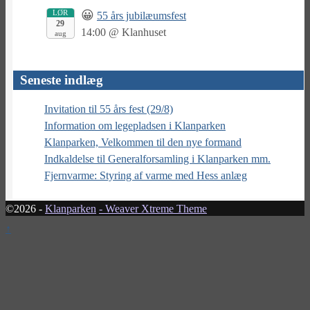
LØR
😀
55 års jubilæumsfest
29
14:00
@
Klanhuset
aug
Seneste indlæg
Invitation til 55 års fest (29/8)
Information om legepladsen i Klanparken
Klanparken, Velkommen til den nye formand
Indkaldelse til Generalforsamling i Klanparken mm.
Fjernvarme: Styring af varme med Hess anlæg
©2026 -
Klanparken
-
Weaver Xtreme Theme
↑