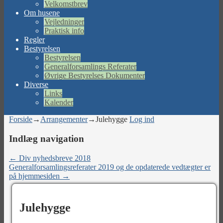
Velkomstbrev
Om husene
Vejledninger
Praktisk info
Regler
Bestyrelsen
Bestyrelsen
Generalforsamlings Referater
Øvrige Bestyrelses Dokumenter
Diverse
Links
Kalender
Forside
→
Arrangementer
→
Julehygge
Log ind
Indlæg navigation
←
Div nyhedsbreve 2018
Generalforsamlingsreferater 2019 og de opdaterede vedtægter er
på hjemmesiden
→
Julehygge