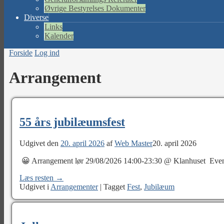
Øvrige Bestyrelses Dokumenter
Diverse
Links
Kalender
Forside
Log ind
Arrangement
55 års jubilæumsfest
Udgivet den
20. april 2026
af
Web Master
20. april 2026
😀 Arrangement lør 29/08/2026 14:00-23:30 @ Klanhuset Event
Læs resten →
Udgivet i
Arrangementer
|
Tagget
Fest
,
Jubilæum