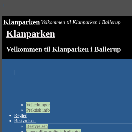
↓
Klanparken
Velkommen til Klanparken i Ballerup
Klanparken
Velkommen til Klanparken i Ballerup
Vejledninger
Praktisk info
Regler
Bestyrelsen
Bestyrelsen
Generalforsamlings Referater