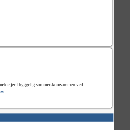
 lmelde jer l hyggelig sommer-komsammen ved
n →