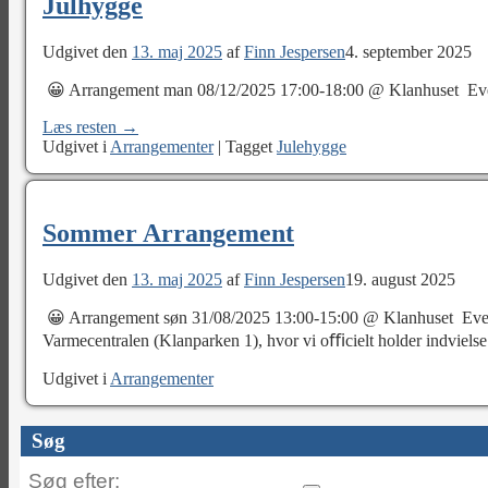
Julhygge
Udgivet den
13. maj 2025
af
Finn Jespersen
4. september 2025
😀 Arrangement man 08/12/2025 17:00-18:00 @ Klanhuset Even
Læs resten →
Udgivet i
Arrangementer
|
Tagget
Julehygge
Sommer Arrangement
Udgivet den
13. maj 2025
af
Finn Jespersen
19. august 2025
😀 Arrangement søn 31/08/2025 13:00-15:00 @ Klanhuset Event 
Varmecentralen (Klanparken 1), hvor vi oﬃcielt holder indvielse
Udgivet i
Arrangementer
Søg
Søg