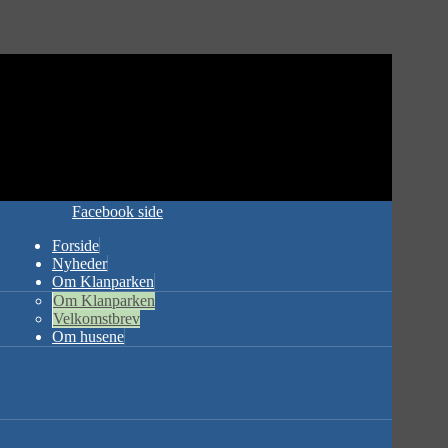
Facebook side
Forside
Nyheder
Om Klanparken
Om Klanparken
Velkomstbrev
Om husene