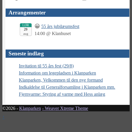
efter:
Arrangementer
LØR
😀
55 års jubilæumsfest
29
14:00
@
Klanhuset
aug
Seneste indlæg
Invitation til 55 års fest (29/8)
Information om legepladsen i Klanparken
Klanparken, Velkommen til den nye formand
Indkaldelse til Generalforsamling i Klanparken mm.
Fjernvarme: Styring af varme med Hess anlæg
©2026 -
Klanparken
-
Weaver Xtreme Theme
↑