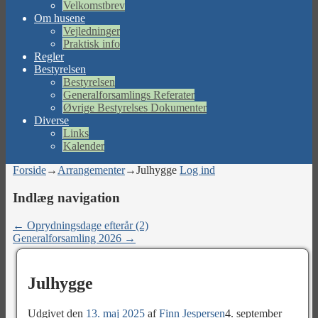
Velkomstbrev
Om husene
Vejledninger
Praktisk info
Regler
Bestyrelsen
Bestyrelsen
Generalforsamlings Referater
Øvrige Bestyrelses Dokumenter
Diverse
Links
Kalender
Forside
→
Arrangementer
→
Julhygge
Log ind
Indlæg navigation
←
Oprydningsdage efterår (2)
Generalforsamling 2026
→
Julhygge
Udgivet den
13. maj 2025
af
Finn Jespersen
4. september