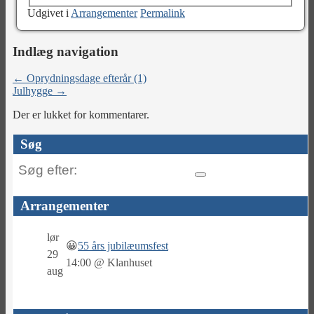
Udgivet i
Arrangementer
Permalink
Indlæg navigation
←
Oprydningsdage efterår (1)
Julhygge
→
Der er lukket for kommentarer.
Søg
Søg
efter:
Arrangementer
lør
😀
55 års jubilæumsfest
29
14:00
@
Klanhuset
aug