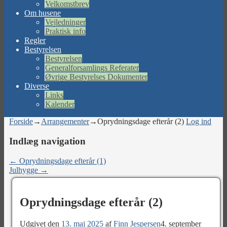
Velkomstbrev
Om husene
Vejledninger
Praktisk info
Regler
Bestyrelsen
Bestyrelsen
Generalforsamlings Referater
Øvrige Bestyrelses Dokumenter
Diverse
Links
Kalender
Forside
→
Arrangementer
→
Oprydningsdage efterår (2)
Log ind
Indlæg navigation
←
Oprydningsdage efterår (1)
Julhygge
→
Oprydningsdage efterår (2)
Udgivet den
13. maj 2025
af
Finn Jespersen
4. september