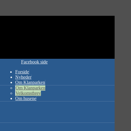
Facebook side
Forside
Nyheder
Om Klanparken
Om Klanparken
Velkomstbrev
Om husene