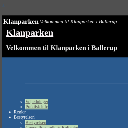
↓
Klanparken
Velkommen til Klanparken i Ballerup
Klanparken
Velkommen til Klanparken i Ballerup
Vejledninger
Praktisk info
Regler
Bestyrelsen
Bestyrelsen
Generalforsamlings Referater