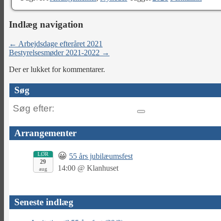
Indlæg navigation
←
Arbejdsdage efteråret 2021
Bestyrelsesmøder 2021-2022
→
Der er lukket for kommentarer.
Søg
Søg
efter:
Arrangementer
LØR
😀
55 års jubilæumsfest
29
14:00
@
Klanhuset
aug
Seneste indlæg