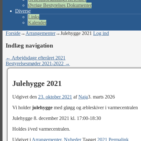
Øvrige Bestyrelses Dokumenter
Diverse
Links
Kalender
Forside
→
Arrangementer
→
Julehygge 2021
Log ind
Indlæg navigation
←
Arbejdsdage efteråret 2021
Bestyrelsesmøder 2021-2022
→
Julehygge 2021
Udgivet den
23. oktober 2021
af
Naja
3. marts 2026
Vi holder
julehygge
med gløgg og æbleskiver i varmecentralen
Julehygge 8. december 2021 kl. 17:00-18:30
Holdes i/ved varmecentralen.
Udgivet i
Arrangementer
,
Nyheder
Tagget
2021
Permalink