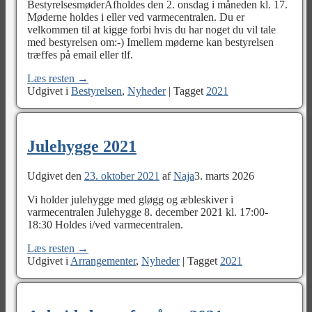
BestyrelsesmøderAfholdes den 2. onsdag i måneden kl. 17.
Møderne holdes i eller ved varmecentralen. Du er
velkommen til at kigge forbi hvis du har noget du vil tale
med bestyrelsen om:-) Imellem møderne kan bestyrelsen
træffes på email eller tlf.
Læs resten →
Udgivet i
Bestyrelsen
,
Nyheder
|
Tagget
2021
Julehygge 2021
Udgivet den
23. oktober 2021
af
Naja
3. marts 2026
Vi holder julehygge med gløgg og æbleskiver i
varmecentralen Julehygge 8. december 2021 kl. 17:00-
18:30 Holdes i/ved varmecentralen.
Læs resten →
Udgivet i
Arrangementer
,
Nyheder
|
Tagget
2021