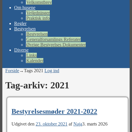
Velkomstbrev
Om husene
Vejledninger
Praktisk info
Regler
Bestyrelsen
Bestyrelsen
Generalforsamlings Referater
Øvrige Bestyrelses Dokumenter
Diverse
Links
Kalender
Forside
→Tags
2021
Log ind
Tag-arkiv:
2021
Bestyrelsesmøder 2021-2022
Udgivet den
23. oktober 2021
af
Naja
3. marts 2026