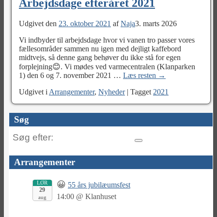
Arbejdsdage efteråret 2021
Udgivet den
23. oktober 2021
af
Naja
3. marts 2026
Vi indbyder til arbejdsdage hvor vi vanen tro passer vores
fællesområder sammen nu igen med dejligt kaffebord
midtvejs, så denne gang behøver du ikke stå for egen
forplejning😊. Vi mødes ved varmecentralen (Klanparken
1) den 6 og 7. november 2021
…
Læs resten →
Udgivet i
Arrangementer
,
Nyheder
|
Tagget
2021
Søg
Søg
efter:
Arrangementer
LØR
😀
55 års jubilæumsfest
29
14:00
@
Klanhuset
aug