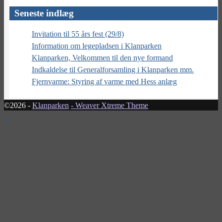
Seneste indlæg
Invitation til 55 års fest (29/8)
Information om legepladsen i Klanparken
Klanparken, Velkommen til den nye formand
Indkaldelse til Generalforsamling i Klanparken mm.
Fjernvarme: Styring af varme med Hess anlæg
©2026 -
Klanparken
-
Weaver Xtreme Theme
↑